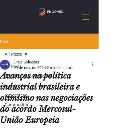
Post
All Posts
SPOT Soluções
All Posts
29 de nov. de 2024
2 min de leitura
Avanços na política
Logistica internacional
industrial brasileira e
Logistica internacional
Exportação
otimismo nas negociações
Commodities
do acordo Mercosul-
União Europeia