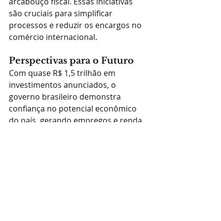
arcabouço fiscal. Essas iniciativas 
são cruciais para simplificar 
processos e reduzir os encargos no 
comércio internacional.
Perspectivas para o Futuro
Com quase R$ 1,5 trilhão em 
investimentos anunciados, o 
governo brasileiro demonstra 
confiança no potencial econômico 
do país, gerando empregos e renda 
e consolidando o Brasil como uma 
potência industrial e comercial no 
cenário global. Este é um momento 
crucial para as empresas que 
operam no comércio internacional, 
oferecendo novas oportunidades de 
crescimento e expansão.
Logistica internacional
Exportação